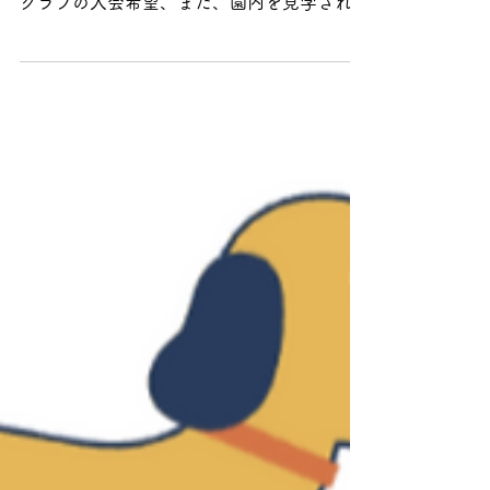
当園では、令和７年度 入園説明会を9月に予
定しております。 入園のご希望、わんわん
クラブの入会希望、また、園内を見学された
い方はぜひお気軽にご来園ください✨ 日程
2024年9月７日(土) 午前10時より 場所 まこ
と幼稚園 遊戯室にて...