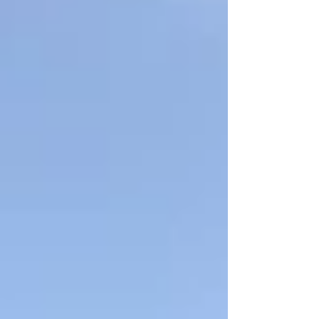
方は当園に直接、 保育園児(2号、3号認定
児)入園希望の方は宇城市役所にお申し込み
が必要となります。 ご連絡いただきますと
詳しくご説明させていただきます。 来年度
に入園希望の方 来年度ご入園を希望される
方の入園願書受付は、 幼稚園児（１号認定
児）は１０月１日より当園にて、 保育園児
(2号、3号認定児)については１２月１日より
市役所での受付となります。 入園前のご相
談や見学などいつでもお待ちしております。
🌷ご不明な点はお電話でも受付けておりま
す。 お気軽にお電話ください。