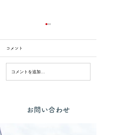
コメント
🍙交流会🚒
🎂誕生会出し物✨
コメントを追加…
​お問い合わせ