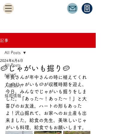
記事
All Posts
2024年6月6日
All Posts
🥔じゃがいも掘り🥔
NEWS
年長さんが年中さんの時に植えてくれ
た🥔じゃがいも🥔が収穫時期を迎え、
入園案内
今日、みんなでじゃがいも掘りをしま
採用情報
した。『あった～！あった～！』と大
喜びのお友達。ハートの形もあった
よ！沢山掘れて、お家へのお土産も出
来ました。給食の先生、美味しいじゃ
がいも料理、給食でもお願いします。