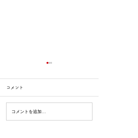
コメント
🍙交流会🚒
🎂誕生会出し物✨
コメントを追加…