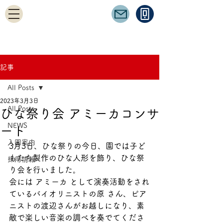
記事
All Posts
2023年3月3日
All Posts
ひな祭り会 アミーカコンサ
NEWS
ート
入園案内
3月3日、ひな祭りの今日、園では子ど
もたち製作のひな人形を飾り、ひな祭
採用情報
り会を行いました。
会には アミーカ として演奏活動をされ
ているバイオリニストの原 さん、ピア
ニストの渡辺さんがお越しになり、素
敵で楽しい音楽の調べを奏でてくださ