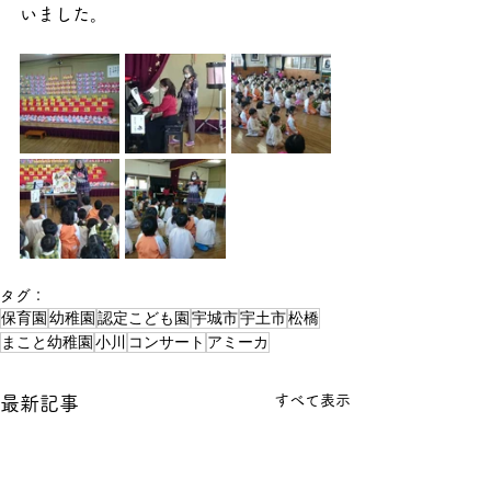
いました。
タグ：
保育園
幼稚園
認定こども園
宇城市
宇土市
松橋
まこと幼稚園
小川
コンサート
アミーカ
すべて表示
最新記事