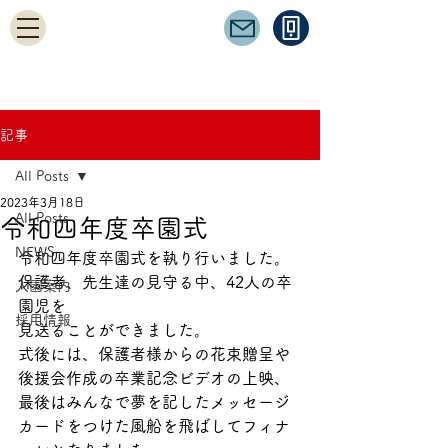
記事
All Posts
2023年3月18日
All Posts
令和四年度卒園式
NEWS
令和四年度卒園式を執り行いました。
保護者、先生達の見守る中、42人の卒
入園案内
園児を
採用情報
見送ることができました。
式後には、保護者様からの花束贈呈や
後援会作成の卒業記念ビデオの上映、
最後はみんなで夢を記したメッセージ
カードをつけた風船を飛ばしてフィナ