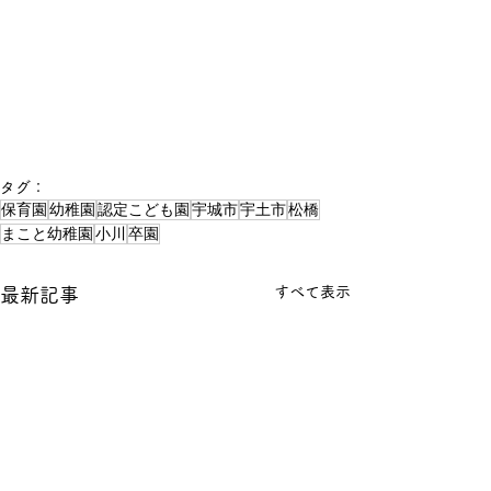
タグ：
保育園
幼稚園
認定こども園
宇城市
宇土市
松橋
まこと幼稚園
小川
卒園
すべて表示
最新記事