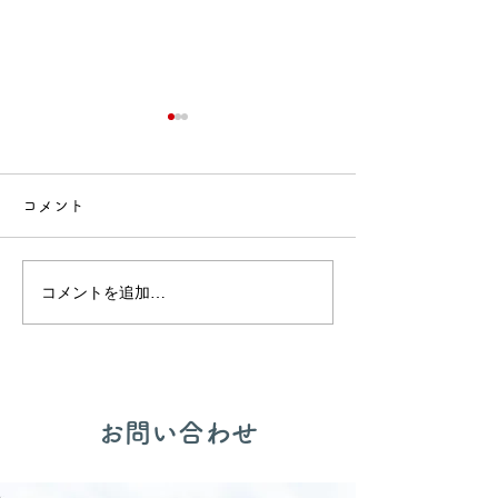
コメント
🍙交流会🚒
🎂誕生会出し物✨
コメントを追加…
​お問い合わせ