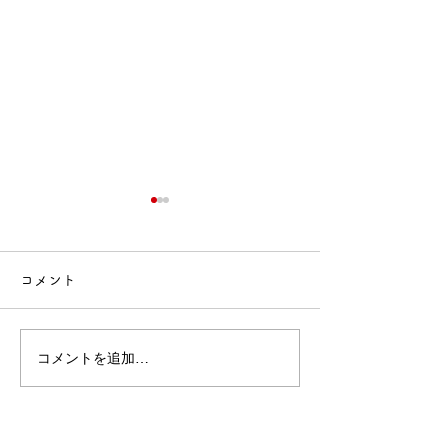
コメント
🍙交流会🚒
🎂誕生会出し物✨
コメントを追加…