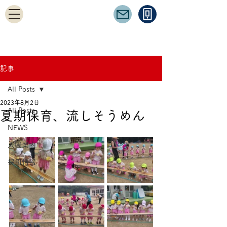
記事
All Posts
2023年8月2日
All Posts
夏期保育、流しそうめん
NEWS
入園案内
採用情報