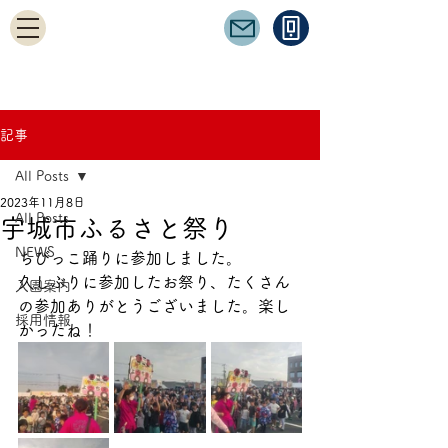
記事
All Posts
2023年11月8日
All Posts
宇城市ふるさと祭り
NEWS
ちびっこ踊りに参加しました。
久しぶりに参加したお祭り、たくさん
入園案内
の参加ありがとうございました。楽し
採用情報
かったね！