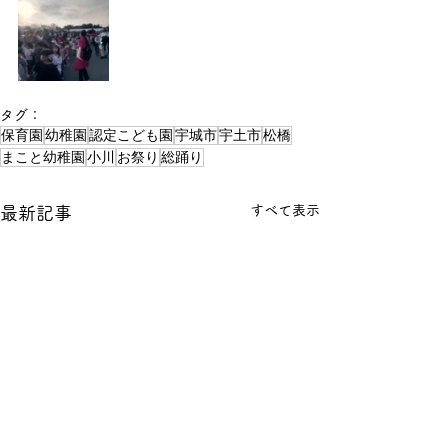
タグ：
保育園
幼稚園
認定こども園
宇城市
宇土市
松橋
まこと幼稚園
小川
お祭り
総踊り
すべて表示
最新記事