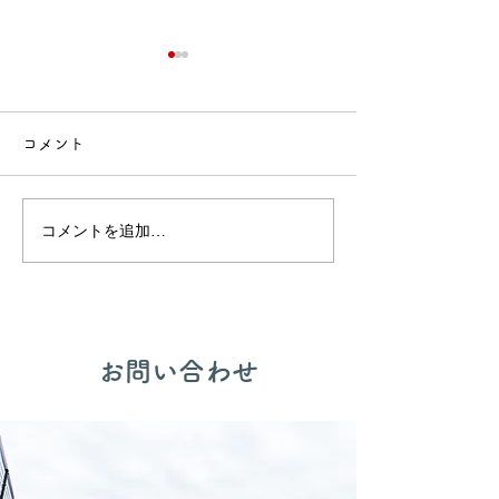
コメント
🍙交流会🚒
🎂誕生会出し物✨
コメントを追加…
​お問い合わせ