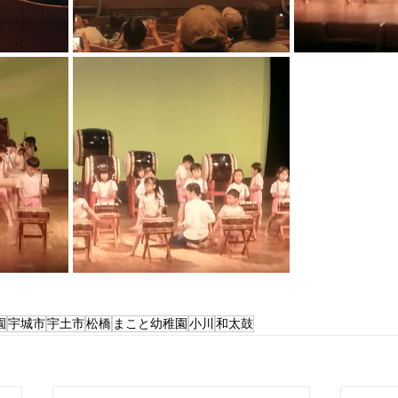
園
宇城市
宇土市
松橋
まこと幼稚園
小川
和太鼓