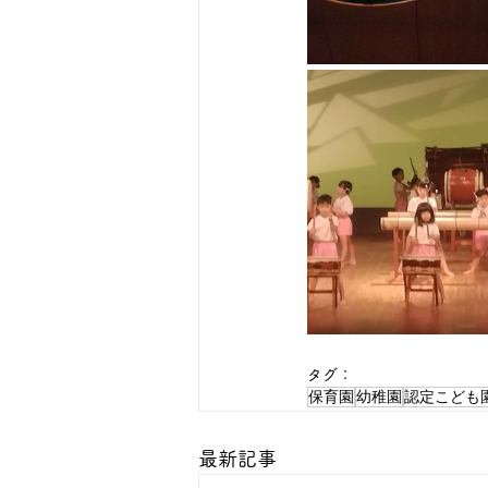
タグ：
保育園
幼稚園
認定こども
最新記事