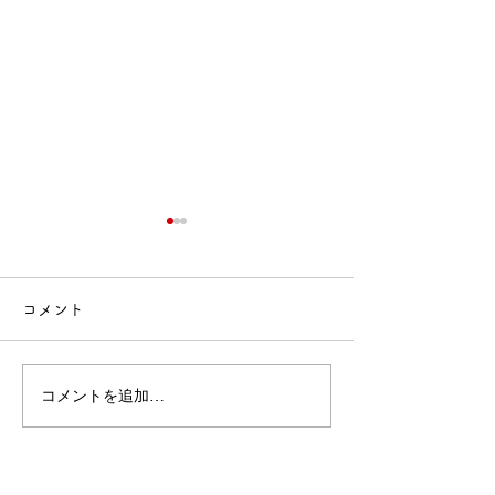
コメント
🍙交流会🚒
🎂誕生会出し物✨
コメントを追加…