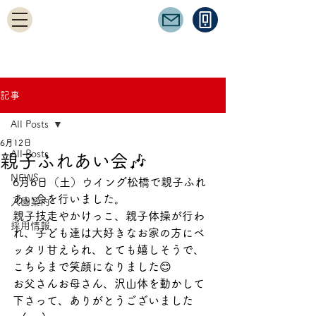
記事
All Posts
6月12日
All Posts
親子ふれあい会🎶
NEWS
6月6日（土）ウイング松橋で親子ふれ
あい会を行いました。
入園案内
親子技走やかけっこ、親子体操が行わ
採用情報
れ、子ども達は大好きなお家の方にベ
ッタリ甘えられ、とても嬉しそうで、
こちらまで笑顔になりました😊
お父さんお母さん、沢山体を動かして
下さって、ありがとうございました