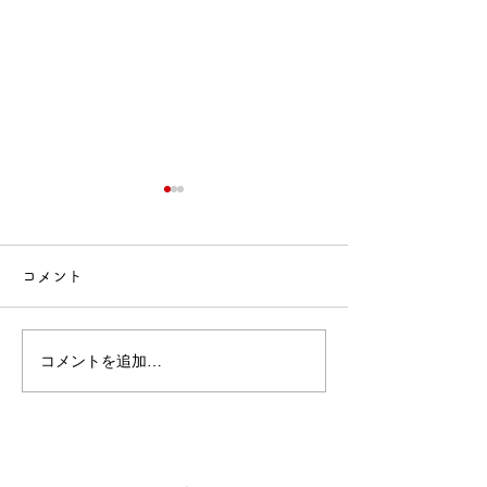
コメント
🍙交流会🚒
🎂誕生会出し物✨
コメントを追加…