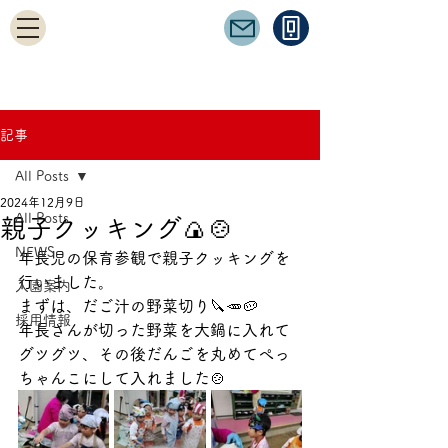
記事
All Posts
2024年12月9日
All Posts
親子クッキング🍙🍲
NEWS
年長児の保育参観で親子クッキングを
行いました。
入園案内
まずは、だご汁の野菜切り🔪🥕🥔
採用情報
年長さんが切った野菜を大鍋に入れて
グツグツ、その後だんごを丸めてぺっ
ちゃんこにして入れました🍲