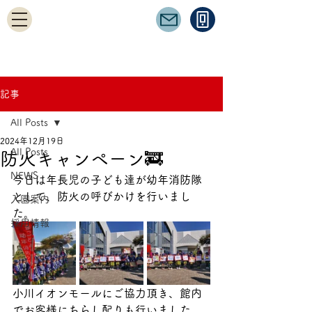
記事
All Posts
2024年12月19日
All Posts
防火キャンペーン🚒
NEWS
今日は年長児の子ども達が幼年消防隊
として、防火の呼びかけを行いまし
入園案内
た。
採用情報
小川イオンモールにご協力頂き、館内
でお客様にちらし配りも行いました。