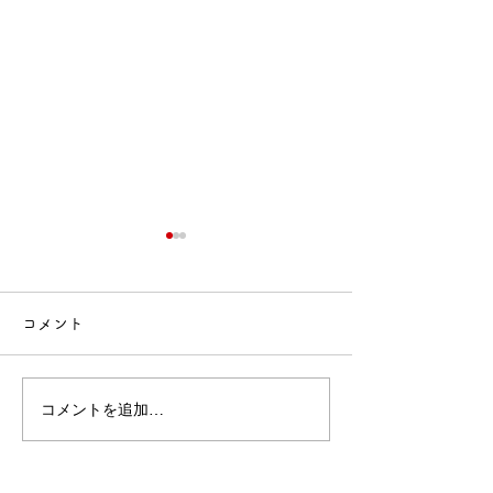
コメント
🍙交流会🚒
🎂誕生会出し物✨
コメントを追加…