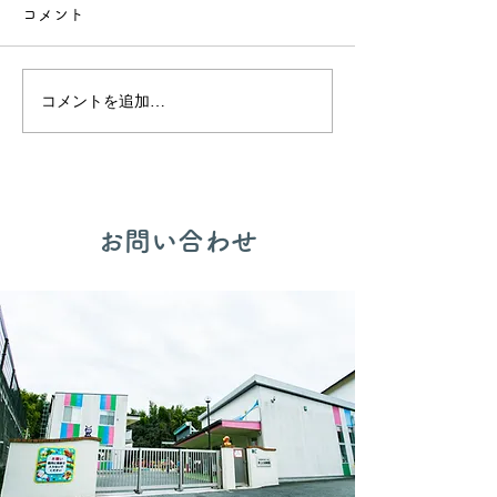
コメント
🍙交流会🚒
🎂誕生会出し物✨
コメントを追加…
​お問い合わせ