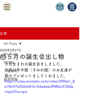
記事
All Posts
2025年5月27日
All Posts
🎂５月の誕生会出し物
NEWS
５月生まれの誕生会をしました。
今月は年中組（すみれ組）のお友達が
入園案内
歌のプレゼントをしてくれました。
採用情報
https://video.wixstatic.com/video/209de1_8
e1f6c97e33d4451b1b6ada4c0f58dc5/360p
/mp4/file.mp4