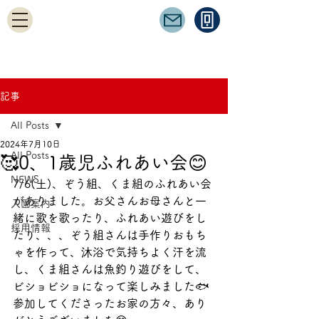
記事
All Posts
2024年7月10日
All Posts
🥰0、1歳児ふれあい会😊
NEWS
7/6(土)、ぞう組、くま組のふれあい会
がありました。お父さんお母さんと一
入園案内
緒に歌を歌ったり、ふれあい遊びをし
採用情報
たり、、、ぞう組さんは手作りおもち
ゃを作って、沐浴で気持ちよく汗を流
し、くま組さんは魚釣り遊びをして、
ビショビショになって楽しみました🐟
参加してくださったお家の方々、あり