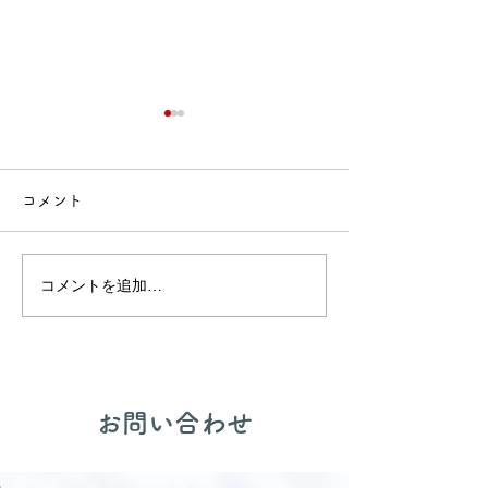
コメント
🍙交流会🚒
🎂誕生会出し物✨
コメントを追加…
​お問い合わせ