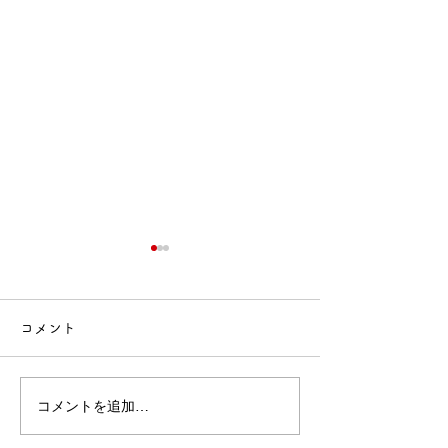
コメント
🍙交流会🚒
🎂誕生会出し物✨
コメントを追加…