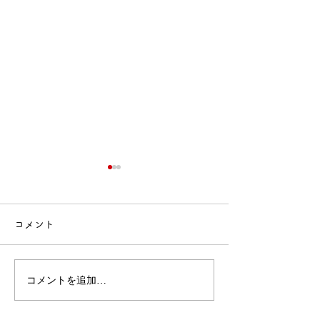
コメント
🍙交流会🚒
🎂誕生会出し物✨
コメントを追加…