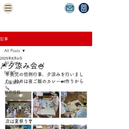
記事
All Posts
2025年8月6日
All Posts
🎆夕涼み会🍧
NEWS
年長児の恒例行事、夕涼みを行いまし
た。始めは夜ご飯のカレー🍛作りから
入園案内
🔪
採用情報
次は夏祭り🎐