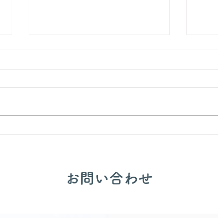
🍙交
🎂誕生会出し物✨
​お問い合わせ