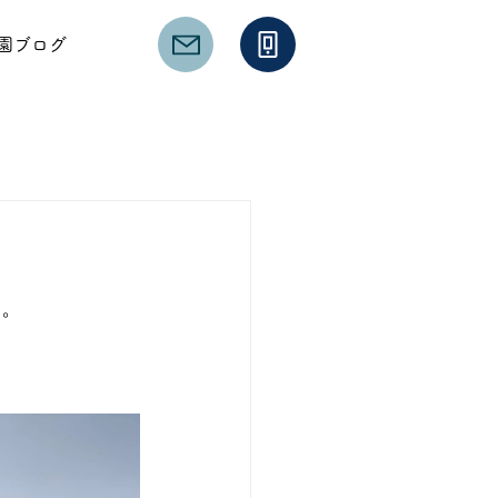
園ブログ
た。