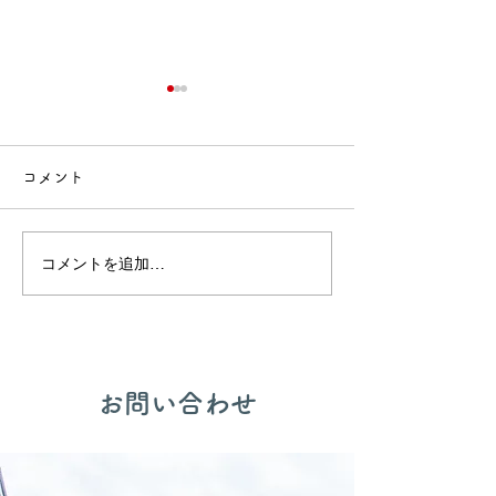
コメント
🍙交流会🚒
🎂誕生会出し物✨
コメントを追加…
​お問い合わせ