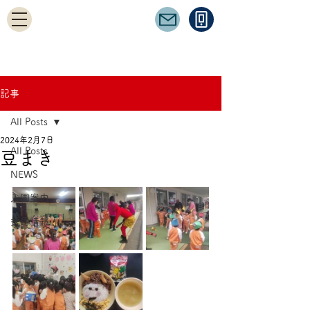
記事
All Posts
2024年2月7日
All Posts
豆まき
NEWS
入園案内
採用情報